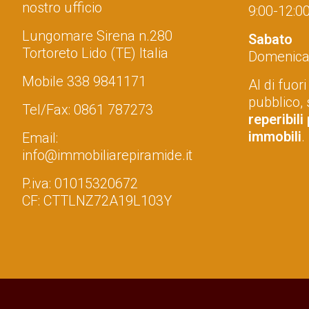
nostro ufficio
9:00-12:00
Lungomare Sirena n.280
Sabato
Tortoreto Lido (TE) Italia
Domenica 
Mobile
338 9841171
Al di fuori
pubblico,
Tel/Fax:
0861 787273
reperibili
immobili
.
Email:
info@immobiliarepiramide.it
P.iva: 01015320672
CF: CTTLNZ72A19L103Y