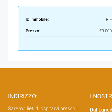
ID Immobile:
RIF
Prezzo:
€9.000
INDIRIZZO:
I NOSTR
Saremo lieti di ospitarvi presso il
Dal Luned