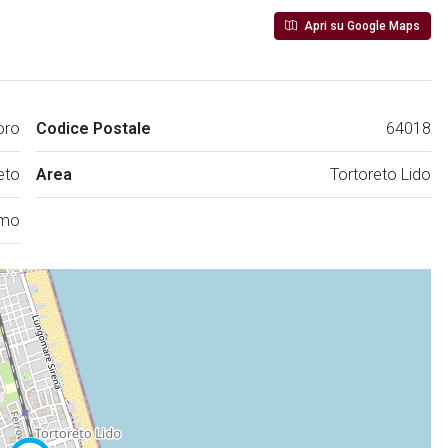
Apri su Google Maps
oro
Codice Postale
64018
eto
Area
Tortoreto Lido
amo