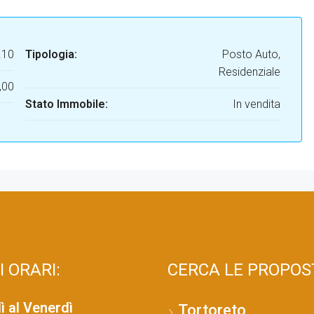
.10
Tipologia:
Posto Auto,
Residenziale
,00
Stato Immobile:
In vendita
I ORARI:
CERCA LE PROPOST
ì al Venerdì
Tortoreto